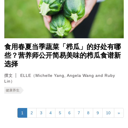
食用春夏当季蔬菜「栉瓜」的好处有哪
些？营养师公开简易美味的栉瓜食谱新
选择
撰文
ELLE（Michelle Yang, Angela Wang and Ruby
Lin）
健康养生
1
2
3
4
5
6
7
8
9
10
»