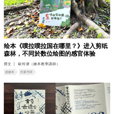
绘本《噗拉噗拉国在哪里？》进入剪纸
森林，不同於数位绘图的感官体验
撰文
歐玲瀞（繪本教學講師）
迷繪本
作家书评