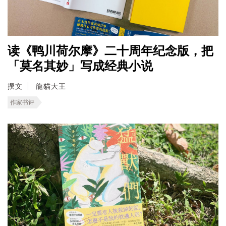
读《鸭川荷尔摩》二十周年纪念版，把
「莫名其妙」写成经典小说
撰文
龍貓大王
作家书评