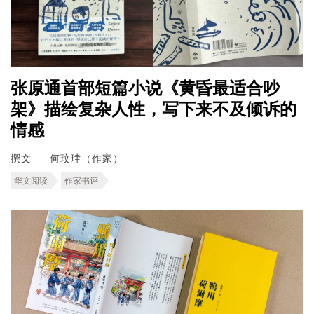
张原通首部短篇小说《黄昏最适合吵
架》描绘复杂人性，写下来不及倾诉的
情感
撰文
何玟珒（作家）
华文阅读
作家书评