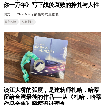
你一万年》写下战後衰败的挣扎与人性
撰文
CharMing 的投幣式置物櫃
华文阅读
作家书评
淡江大桥的弧度，是建筑师札哈．哈蒂
留给台湾最後的作品──从《札哈．哈蒂
作品全集》窥探设计理念