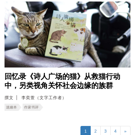
回忆录《诗人广场的猫》从救猫行动
中，另类视角关怀社会边缘的族群
撰文
李奕萱（文字工作者）
迷繪本
作家书评
1
2
3
4
»