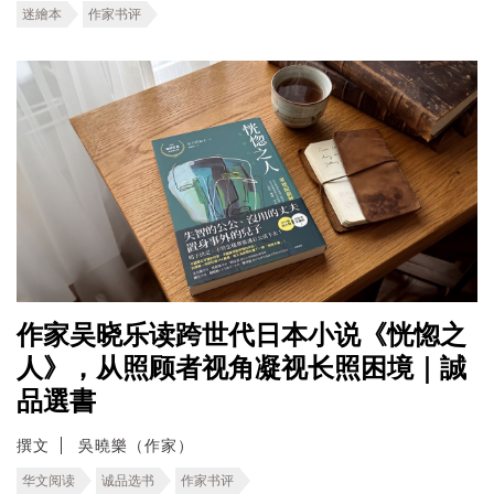
迷繪本
作家书评
作家吴晓乐读跨世代日本小说《恍惚之
人》，从照顾者视角凝视长照困境｜誠
品選書
撰文
吳曉樂（作家）
华文阅读
诚品选书
作家书评