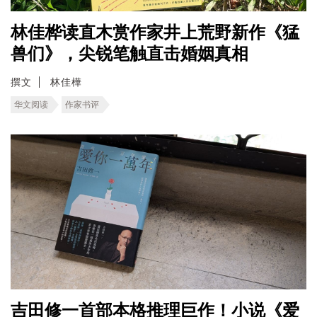
林佳桦读直木赏作家井上荒野新作《猛
兽们》，尖锐笔触直击婚姻真相
撰文
林佳樺
华文阅读
作家书评
吉田修一首部本格推理巨作！小说《爱