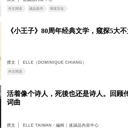
外文阅读
诚品选书
阅读文化
《小王子》80周年经典文学，窥探5大
撰文
ELLE（DOMINIQUE CHIANG）
外文阅读
活着像个诗人，死後也还是诗人。回顾传奇歌
词曲
撰文
ELLE TAIWAN・編輯｜迷誠品內容中心