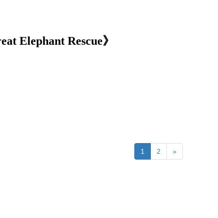
 Elephant Rescue》
1
2
»