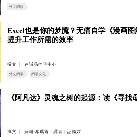
外文阅读
Excel也是你的梦魇？无痛自学《漫画图
提升工作所需的效率
撰文
迷誠品內容中心
外文阅读
阅读文化
《阿凡达》灵魂之树的起源：读《寻找
撰文
蘇珊‧希瑪爾・譯者｜謝佩妏