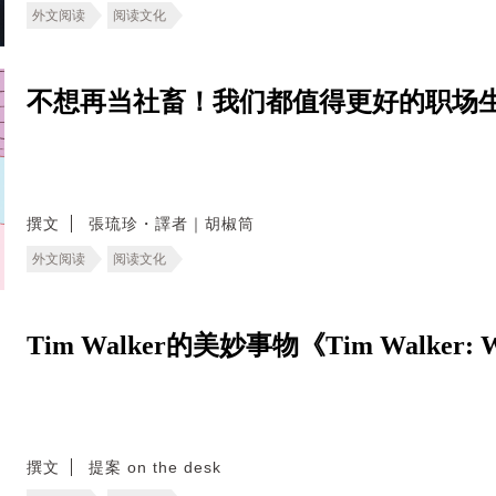
外文阅读
阅读文化
不想再当社畜！我们都值得更好的职场
撰文
張琉珍・譯者｜胡椒筒
外文阅读
阅读文化
Tim Walker的美妙事物《Tim Walker: Wo
撰文
提案 on the desk