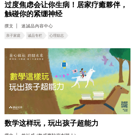
过度焦虑会让你生病！居家疗癒夥伴，
触碰你的紧绷神经
撰文
迷誠品內容中心
亲子家庭
诚品专栏
心理励志
数学这样玩，玩出孩子超能力