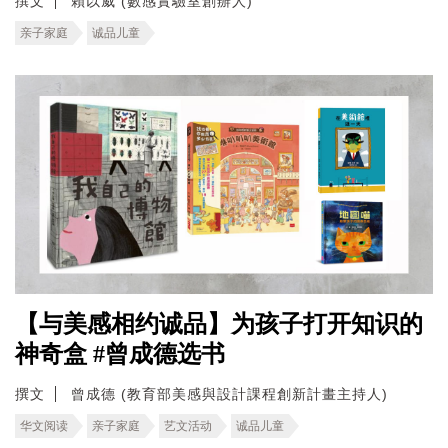
撰文
賴以威 (數感實驗室創辦人)
亲子家庭
诚品儿童
【与美感相约诚品】为孩子打开知识的
神奇盒 #曾成德选书
撰文
曾成德 (教育部美感與設計課程創新計畫主持人)
华文阅读
亲子家庭
艺文活动
诚品儿童