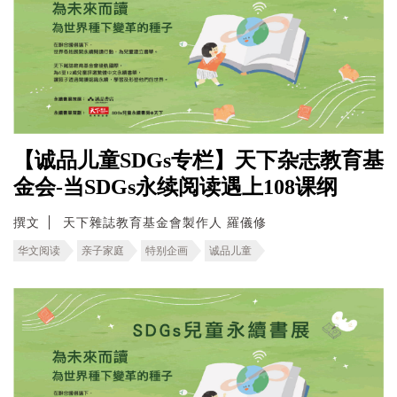
【诚品儿童SDGs专栏】天下杂志教育基
金会-当SDGs永续阅读遇上108课纲
撰文
天下雜誌教育基金會製作人 羅儀修
华文阅读
亲子家庭
特别企画
诚品儿童