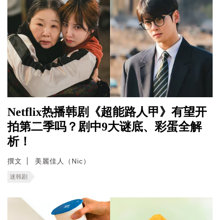
Netflix热播韩剧《超能路人甲》有望开
拍第二季吗？剧中9大谜底、彩蛋全解
析！
撰文
美麗佳人（Nic）
迷韩剧