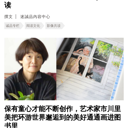
读
撰文
迷誠品內容中心
诚品专栏
阅读文化
影像共读
保有童心才能不断创作，艺术家市川里
美把环游世界邂逅到的美好通通画进图
书里