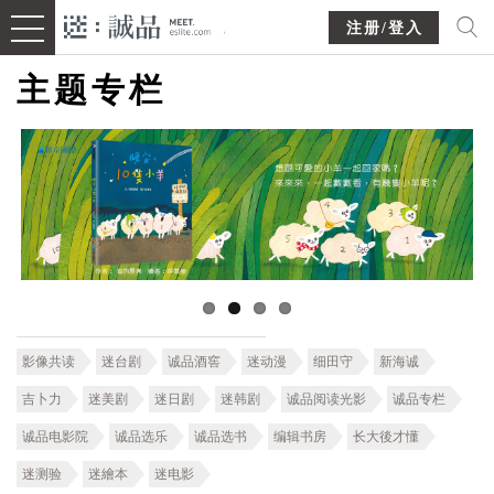
注册/登入
主题专栏
影像共读
迷台剧
诚品酒窖
迷动漫
细田守
新海诚
吉卜力
迷美剧
迷日剧
迷韩剧
诚品阅读光影
诚品专栏
诚品电影院
诚品选乐
诚品选书
编辑书房
长大後才懂
迷测验
迷繪本
迷电影