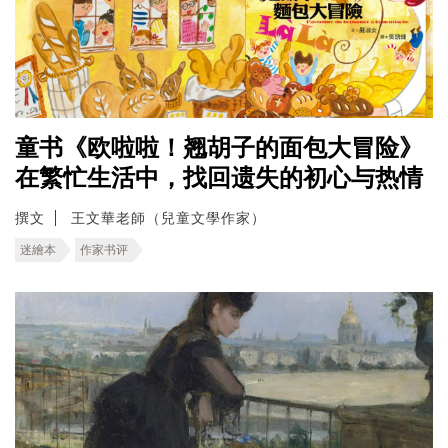
童书《欧啦啦！翘胡子的面包大冒险》
在繁忙生活中，找回遗失的初心与热情
撰文
王文華老師（兒童文學作家）
迷繪本
作家书评