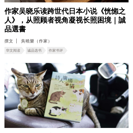
作家吴晓乐读跨世代日本小说《恍惚之
人》，从照顾者视角凝视长照困境｜誠
品選書
撰文
吳曉樂（作家）
华文阅读
诚品选书
作家书评