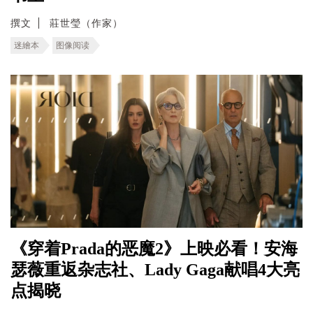
撰文
莊世瑩（作家）
迷繪本
图像阅读
《穿着Prada的恶魔2》上映必看！安海
瑟薇重返杂志社、Lady Gaga献唱4大亮
点揭晓