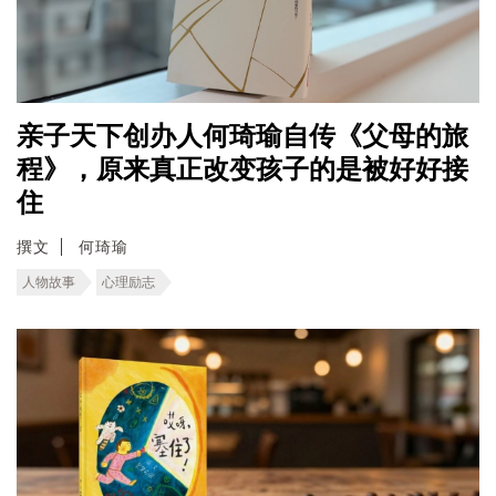
亲子天下创办人何琦瑜自传《父母的旅
程》，原来真正改变孩子的是被好好接
住
撰文
何琦瑜
人物故事
心理励志