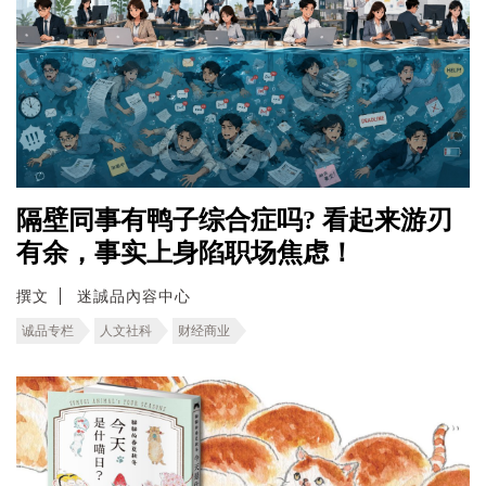
隔壁同事有鸭子综合症吗? 看起来游刃
有余，事实上身陷职场焦虑！
撰文
迷誠品內容中心
诚品专栏
人文社科
财经商业