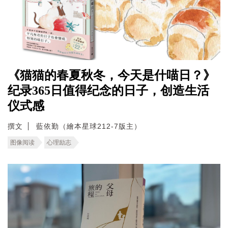
《猫猫的春夏秋冬，今天是什喵日？》
纪录365日值得纪念的日子，创造生活
仪式感
撰文
藍依勤（繪本星球212-7版主）
图像阅读
心理励志