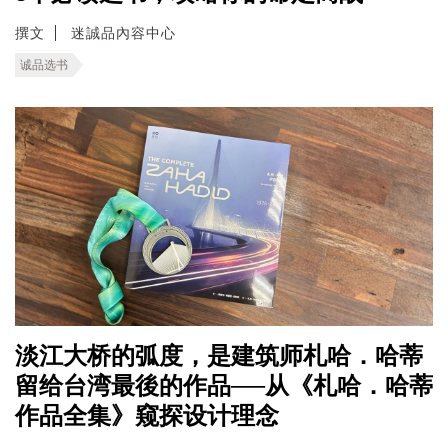
撰文
迷誠品內容中心
诚品选书
淡江大桥的弧度，是建筑师札哈．哈蒂
留给台湾最後的作品──从《札哈．哈蒂
作品全集》窥探设计理念