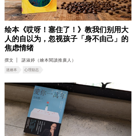
绘本《哎呀！塞住了！》教我们别用大
人的自以为，忽视孩子「身不由己」的
焦虑情绪
撰文
諶淑婷（繪本閱讀推廣人）
迷繪本
心理励志