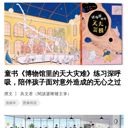
童书《博物馆里的天大灾难》练习深呼
吸，陪伴孩子面对意外造成的无心之过
撰文
吳文君（閱讀盪鞦韆主筆）
迷繪本
图像阅读