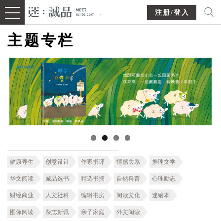
注册/登入
主题专栏
健康养生
创意设计
作家书评
情感关系
推理文学
华文阅读
诚品选书
精选书摘
自然科普
心理励志
财经商业
人文社科
编辑书房
阅读文化
迷繪本
图像阅读
杂志新讯
亲子家庭
外文阅读