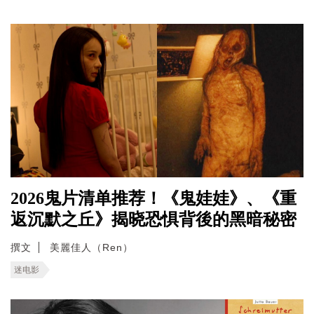
2026鬼片清单推荐！《鬼娃娃》、《重
返沉默之丘》揭晓恐惧背後的黑暗秘密
撰文
美麗佳人（Ren）
迷电影