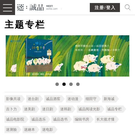
注册/登入
主题专栏
影像共读
迷台剧
诚品酒窖
迷动漫
细田守
新海诚
吉卜力
迷美剧
迷日剧
迷韩剧
诚品阅读光影
诚品专栏
诚品电影院
诚品选乐
诚品选书
编辑书房
长大後才懂
迷测验
迷繪本
迷电影