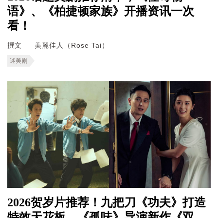
语》、《柏捷顿家族》开播资讯一次
看！
撰文
美麗佳人（Rose Tai）
迷美剧
2026贺岁片推荐！九把刀《功夫》打造
特效天花板，《孤味》导演新作《双