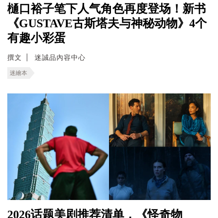
樋口裕子笔下人气角色再度登场！新书
《GUSTAVE古斯塔夫与神秘动物》4个
有趣小彩蛋
撰文
迷誠品內容中心
迷繪本
2026话题美剧推荐清单，《怪奇物