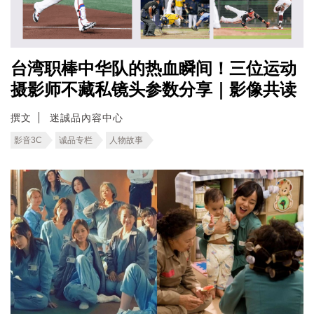
台湾职棒中华队的热血瞬间！三位运动
摄影师不藏私镜头参数分享｜影像共读
撰文
迷誠品內容中心
影音3C
诚品专栏
人物故事