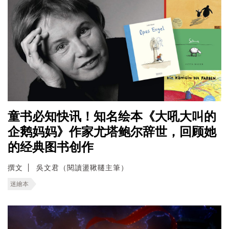
童书必知快讯！知名绘本《大吼大叫的
企鹅妈妈》作家尤塔鲍尔辞世，回顾她
的经典图书创作
撰文
吳文君（閱讀盪鞦韆主筆）
迷繪本