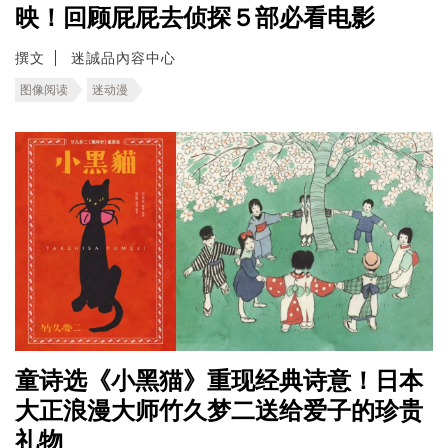
映！回顾屁屁去侦探５部必看电影
撰文
迷誠品內容中心
图像阅读
迷动漫
童诗选《小黑猫》重现经典诗意！日本
大正浪漫大师竹久梦二送给爱子的珍贵
礼物