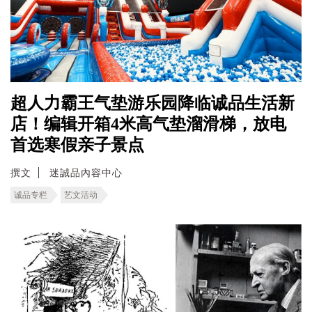
超人力霸王气垫游乐园降临诚品生活新
店！编辑开箱4米高气垫溜滑梯，放电
首选寒假亲子景点
撰文
迷誠品內容中心
诚品专栏
艺文活动