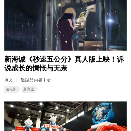
新海诚《秒速五公分》真人版上映！诉
说成长的惆怅与无奈
撰文
迷誠品內容中心
迷电影
新海诚