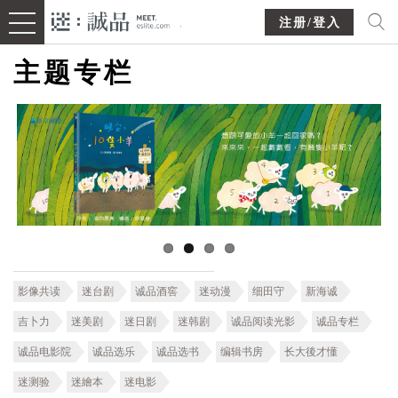
注册/登入
主题专栏
影像共读
迷台剧
诚品酒窖
迷动漫
细田守
新海诚
吉卜力
迷美剧
迷日剧
迷韩剧
诚品阅读光影
诚品专栏
诚品电影院
诚品选乐
诚品选书
编辑书房
长大後才懂
迷测验
迷繪本
迷电影