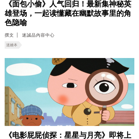
《面包小偷》人气回归！最新集神秘英
雄登场，一起读懂藏在幽默故事里的角
色隐喻
撰文
迷誠品內容中心
迷繪本
《电影屁屁侦探：星星与月亮》即将上