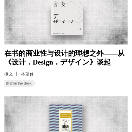
在书的商业性与设计的理想之外——从
《设计．Design．デザイン》谈起
撰文
林聖修
提案on the desk