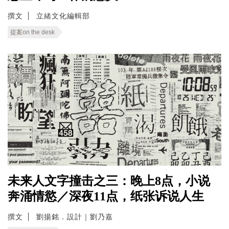
撰文
立緒文化編輯部
提案on the desk
未来人文字撞击之三：晚上8点，小说
奔涌情慾／深夜11点，纸张诉说人生
撰文
劉揚銘．設計｜劉乃嘉