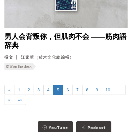
男人会背叛你，但肌肉不会 ——筋肉語
辞典
撰文
江家華（積木文化總編輯）
提案on the desk
«
1
2
3
4
5
6
7
8
9
10
…
»
»»