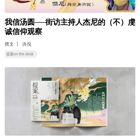
我信汤圆──街访主持人杰尼的（不）虔
诚信仰观察
撰文
洪倪
提案on the desk