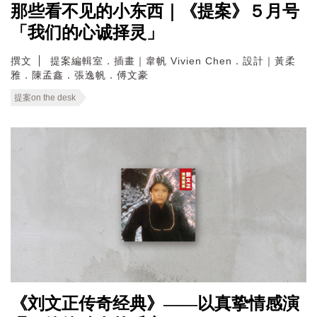
那些看不见的小东西｜《提案》５月号
「我们的心诚择灵」
撰文
提案編輯室．插畫｜韋帆 Vivien Chen．設計｜黃柔
雅．陳孟鑫．張逸帆．傅文豪
提案on the desk
《刘文正传奇经典》——以真挚情感演