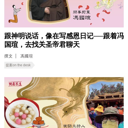
跟神明说话，像在写感恩日记──跟着冯
国瑄，去找关圣帝君聊天
撰文
馮國瑄
提案on the desk