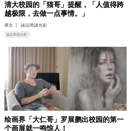
清大校园的「猫哥」提醒，「人值得跨
越极限，去做一点事情。」
撰文
誠品閱讀光影
诚品阅读光影
绘画界「大仁哥」罗展鹏出校园的第一
个画展就一鸣惊人！