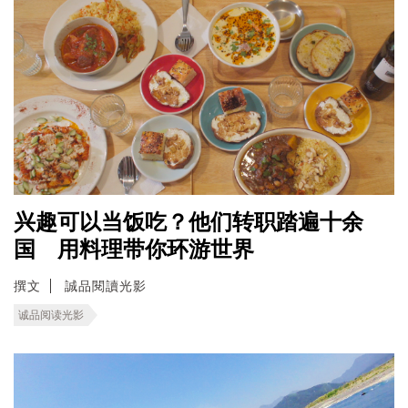
兴趣可以当饭吃？他们转职踏遍十余
国 用料理带你环游世界
撰文
誠品閱讀光影
诚品阅读光影