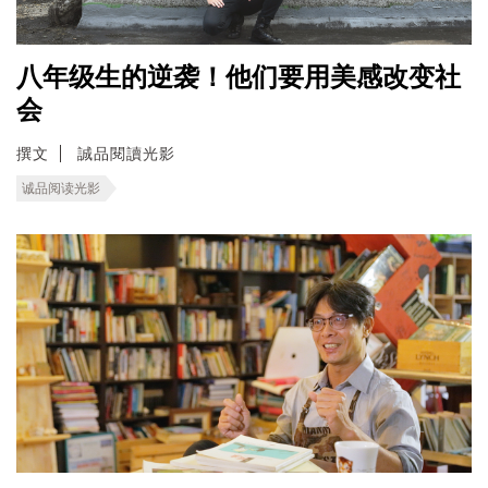
八年级生的逆袭！他们要用美感改变社
会
撰文
誠品閱讀光影
诚品阅读光影