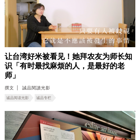
让台湾好米被看见！她拜农友为师长知
识「有时最找麻烦的人，是最好的老
师」
撰文
誠品閱讀光影
诚品阅读光影
诚品专栏