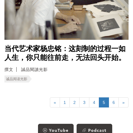
当代艺术家杨忠铭：这刻制的过程一如
人生，你只能往前走，无法回头开始。
撰文
誠品閱讀光影
诚品阅读光影
«
1
2
3
4
5
6
»