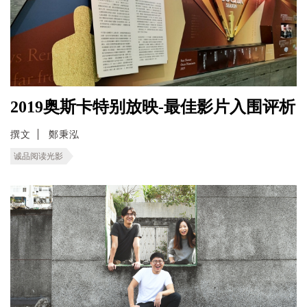
2019奥斯卡特别放映-最佳影片入围评析
撰文
鄭秉泓
诚品阅读光影