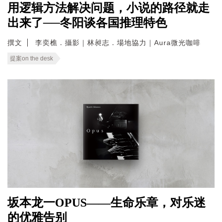
用逻辑方法解决问题，小说的路径就走
出来了──冬阳谈各国推理特色
撰文
李奕樵．攝影｜林昶志．場地協力｜Aura微光咖啡
提案on the desk
坂本龙一OPUS——生命乐章，对乐迷
的优雅告别