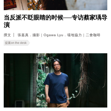
当反派不眨眼睛的时候──专访蔡家瑀导
演
撰文
張嘉真．攝影｜Ogawa Lyu．場地協力｜二會咖啡
提案on the desk