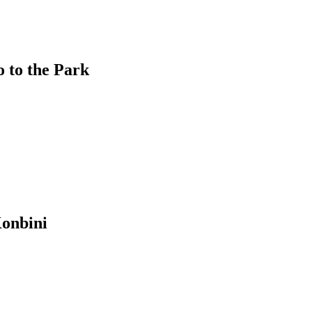
the Park
bini