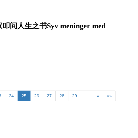
之书Syv meninger med
3
24
25
26
27
28
29
…
»
»»