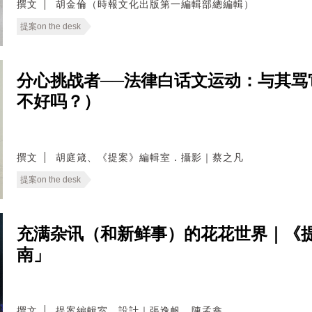
撰文
胡金倫（時報文化出版第一編輯部總編輯）
提案on the desk
分心挑战者──法律白话文运动：与其
不好吗？）
撰文
胡庭箴、《提案》編輯室．攝影｜蔡之凡
提案on the desk
充满杂讯（和新鲜事）的花花世界｜《提
南」
撰文
提案編輯室．設計｜張逸帆．陳孟鑫