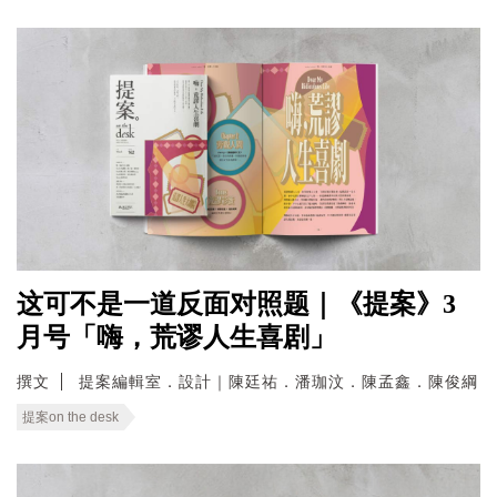
这可不是一道反面对照题｜《提案》3
月号「嗨，荒谬人生喜剧」
撰文
提案編輯室．設計｜陳廷祐．潘珈汶．陳孟鑫．陳俊綱
提案on the desk