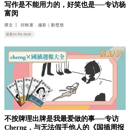
写作是不能用力的，好笑也是──专访杨
富闵
撰文
邱映寰．攝影｜劉璧慈
提案on the desk
不按牌理出牌是我最爱做的事──专访
Cherng，与无法假手他人的《国插周报