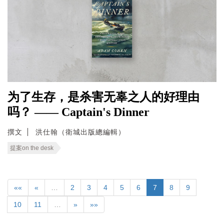
为了生存，是杀害无辜之人的好理由
吗？ —— Captain's Dinner
撰文
洪仕翰（衛城出版總編輯）
提案on the desk
««
«
…
2
3
4
5
6
7
8
9
10
11
…
»
»»