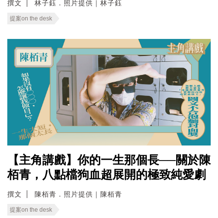
撰文
林子鈺．照片提供｜林子鈺
提案on the desk
【主角講戲】你的一生那個長──關於陳
栢青，八點檔狗血超展開的極致純愛劇
撰文
陳栢青．照片提供｜陳栢青
提案on the desk