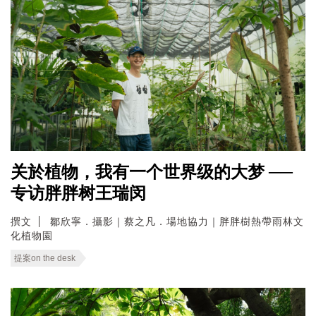
关於植物，我有一个世界级的大梦 ──
专访胖胖树王瑞闵
撰文
鄒欣寧．攝影｜蔡之凡．場地協力｜胖胖樹熱帶雨林文
化植物園
提案on the desk