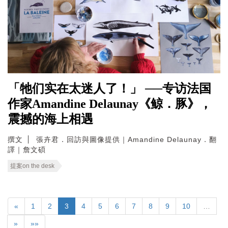
「牠们实在太迷人了！」 ──专访法国
作家Amandine Delaunay《鲸．豚》，
震撼的海上相遇
撰文
張卉君．回訪與圖像提供｜Amandine Delaunay．翻
譯｜詹文碩
提案on the desk
«
1
2
3
4
5
6
7
8
9
10
…
»
»»