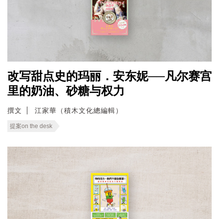
改写甜点史的玛丽．安东妮──凡尔赛宫
里的奶油、砂糖与权力
撰文
江家華（積木文化總編輯）
提案on the desk