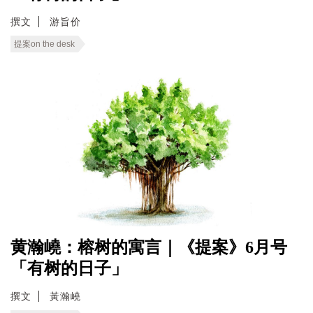
撰文
游旨价
提案on the desk
黄瀚嶢：榕树的寓言｜《提案》6月号
「有树的日子」
撰文
黃瀚嶢