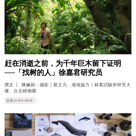
赶在消逝之前，为千年巨木留下证明
──「找树的人」徐嘉君研究员
撰文
陳姵穎．攝影｜蔡之凡．場地協力｜林業試驗所研究大
樓、台北植物園
提案on the desk