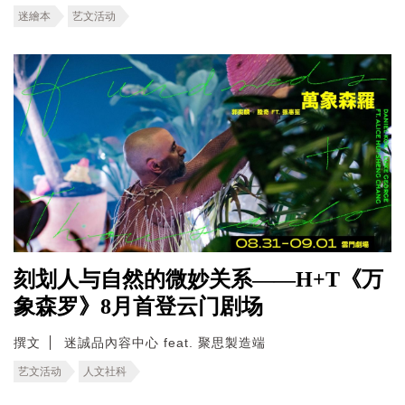
迷繪本
艺文活动
刻划人与自然的微妙关系——H+T《万
象森罗》8月首登云门剧场
撰文
迷誠品內容中心 feat. 聚思製造端
艺文活动
人文社科