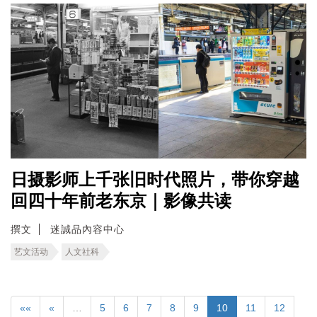
日摄影师上千张旧时代照片，带你穿越
回四十年前老东京｜影像共读
撰文
迷誠品內容中心
艺文活动
人文社科
««
«
…
5
6
7
8
9
10
11
12