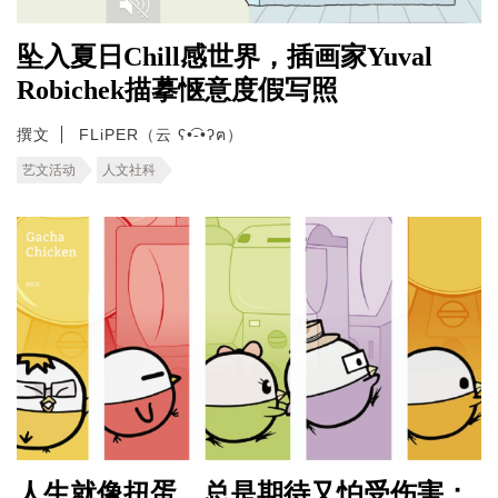
坠入夏日Chill感世界，插画家Yuval
Robichek描摹惬意度假写照
撰文
FLiPER（云 ʕ•͡-•ʔฅ）
艺文活动
人文社科
人生就像扭蛋，总是期待又怕受伤害；