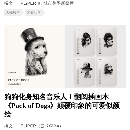
撰文
FLiPER ft. 城市美學新態度
人物故事
艺文活动
狗狗化身知名音乐人！翻阅插画本
《Pack of Dogs》颠覆印象的可爱似颜
绘
撰文
FLiPER（云 ʕ•͡-•ʔฅ）