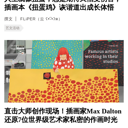
插画本《扭蛋鸡》诙谐道出成长体悟
撰文
FLiPER（云 ʕ•͡-•ʔฅ）
艺文活动
直击大师创作现场！插画家Max Dalton
还原7位世界级艺术家私密的作画时光