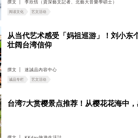
撰文
李欣恬（資深藝文記者、北藝大音樂學碩士）
阅读文化
艺文活动
从当代艺术感受「妈祖巡游」！刘小东
壮阔台湾信仰
撰文
迷誠品內容中心
诚品专栏
艺文活动
台湾7大赏樱景点推荐！从樱花花海中，
撰文
KKday旅遊生活誌