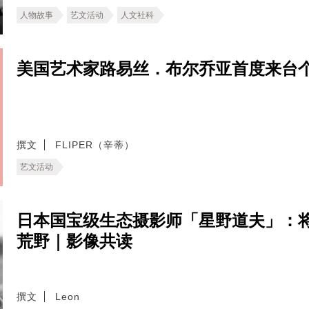
人物故事
艺文活动
人文社科
美国艺术家路易丝．布尔乔亚首度来台
撰文
FLIPER（辛蒂）
艺文活动
日本国宝级生态摄影师「星野道夫」：
荒野｜影像共读
撰文
Leon