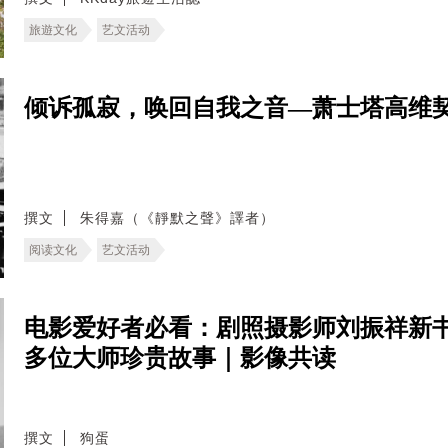
旅遊文化
艺文活动
倾诉孤寂，唤回自我之音—萧士塔高维契
撰文
朱得嘉（《靜默之聲》譯者）
阅读文化
艺文活动
电影爱好者必看：剧照摄影师刘振祥新
多位大师珍贵故事｜影像共读
撰文
狗蛋