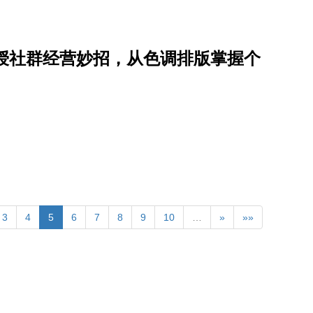
莎」传授社群经营妙招，从色调排版掌握个
3
4
5
6
7
8
9
10
…
»
»»