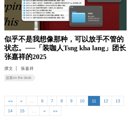
似乎不是我想像那种，可以放手不管的
状态。──「装咖人Tsng kha lang」团长
张嘉祥的2025
撰文
張嘉祥
提案on the desk
««
«
…
6
7
8
9
10
11
12
13
14
15
…
»
»»