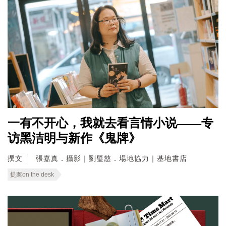
一有不开心，我就去看言情小说——专
访黑洁明与新作《鬼牌》
撰文
張嘉真．攝影｜劉璧慈．場地協力｜基地書店
提案on the desk