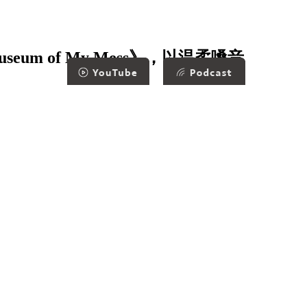
eum of My Mess》，以温柔嗓音
6
7
8
9
10
11
12
…
»
»»