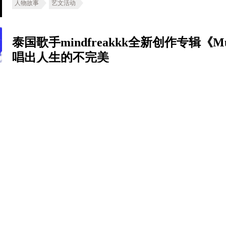
人物故事
艺文活动
泰国歌手mindfreakkk全新创作专辑《Mus
唱出人生的不完美
撰文
FLIPER（辛蒂）
人物故事
艺文活动
««
«
…
3
4
5