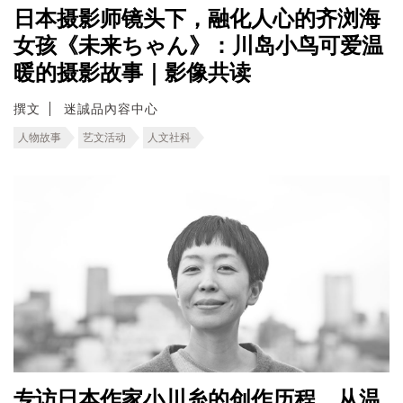
日本摄影师镜头下，融化人心的齐浏海
女孩《未来ちゃん》：川岛小鸟可爱温
暖的摄影故事｜影像共读
撰文
迷誠品內容中心
人物故事
艺文活动
人文社科
专访日本作家小川糸的创作历程，从温