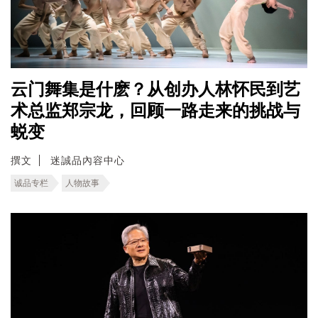
云门舞集是什麽？从创办人林怀民到艺
术总监郑宗龙，回顾一路走来的挑战与
蜕变
撰文
迷誠品內容中心
诚品专栏
人物故事