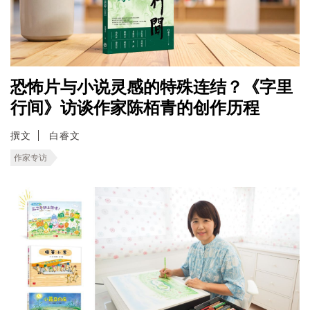
恐怖片与小说灵感的特殊连结？《字里
行间》访谈作家陈栢青的创作历程
撰文
白睿文
作家专访