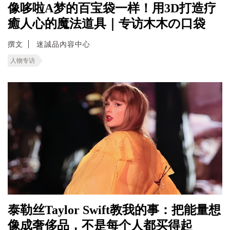
像哆啦A梦的百宝袋一样！用3D打造疗
癒人心的魔法道具｜专访木木の口袋
撰文
迷誠品內容中心
人物专访
泰勒丝Taylor Swift教我的事：把能量想
像成奢侈品，不是每个人都买得起