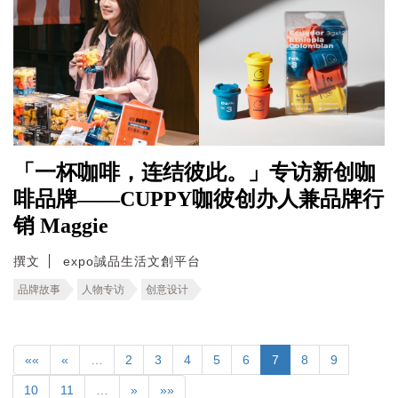
「一杯咖啡，连结彼此。」专访新创咖
啡品牌——CUPPY咖彼创办人兼品牌行
销 Maggie
撰文
expo誠品生活文創平台
品牌故事
人物专访
创意设计
««
«
…
2
3
4
5
6
7
8
9
10
11
…
»
»»