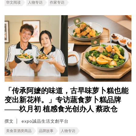
华文阅读
人物专访
作家专访
「传承阿嬷的味道，古早味萝卜糕也能
变出新花样。」专访蔬食萝卜糕品牌
——杦月初 植感食光创办人 蔡政仓
撰文
expo誠品生活文創平台
美食茶酒类商品
品牌故事
人物专访