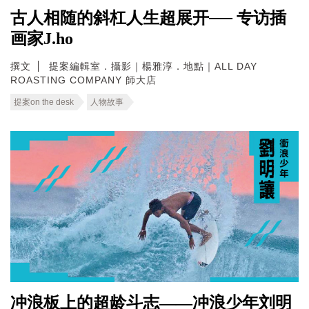
古人相随的斜杠人生超展开── 专访插
画家J.ho
撰文
提案編輯室．攝影｜楊雅淳．地點｜ALL DAY
ROASTING COMPANY 師大店
提案on the desk
人物故事
冲浪板上的超龄斗志——冲浪少年刘明