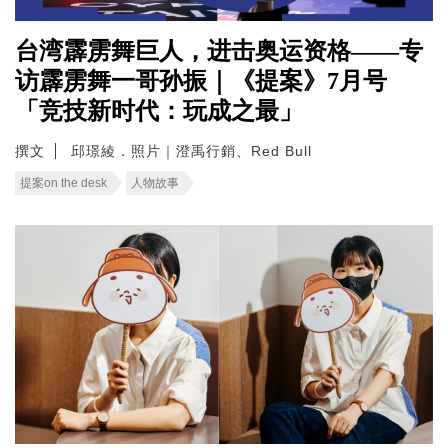
台湾霹雳舞巨人，进击奥运资格——专
访霹雳舞一哥孙振｜《提案》7月号
「竞技新时代：玩成之最」
撰文
邱璟綾．照片｜澄禹行銷、Red Bull
提案on the desk
人物故事