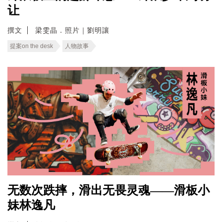
让
撰文
梁雯晶．照片｜劉明讓
提案on the desk
人物故事
无数次跌摔，滑出无畏灵魂——滑板小
妹林逸凡