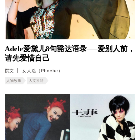
Adele爱黛儿8句豁达语录──爱别人前，
请先爱惜自己
撰文
女人迷（Phoebe）
人物故事
人文社科