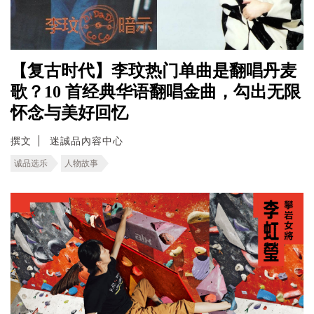
【复古时代】李玟热门单曲是翻唱丹麦
歌？10 首经典华语翻唱金曲，勾出无限
怀念与美好回忆
撰文
迷誠品內容中心
诚品选乐
人物故事