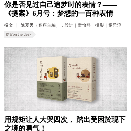
你是否见过自己追梦时的表情？——
《提案》6月号：梦想的一百种表情
撰文
陳夏民（客座主編）．設計｜童怡靜．攝影｜楊雅淳
提案on the desk
用规矩让人大哭四次， 踏出受困於现下
之境的勇气！