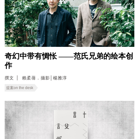
奇幻中带有惆怅 ——范氏兄弟的绘本创
作
撰文
賴柔蒨．攝影│楊雅淳
提案on the desk