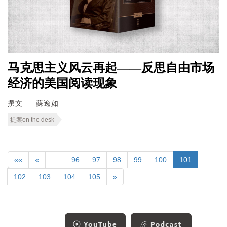
马克思主义风云再起——反思自由市场
经济的美国阅读现象
撰文
蘇逸如
提案on the desk
««
«
…
96
97
98
99
100
101
102
103
104
105
»