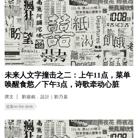
未来人文字撞击之二：上午11点，菜单
唤醒食慾／下午3点，诗歌牵动心脏
撰文
劉揚銘．設計｜劉乃嘉
提案on the desk