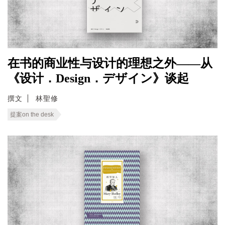
在书的商业性与设计的理想之外——从
《设计．Design．デザイン》谈起
撰文
林聖修
提案on the desk