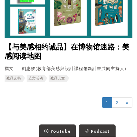
【与美感相约诚品】在博物馆迷路：美
感阅读地图
撰文
劉惠媛(教育部美感與設計課程創新計畫共同主持人)
诚品选书
艺文活动
诚品儿童
1
2
»