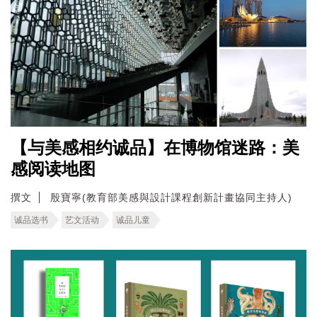
【与美感相约诚品】在博物馆迷路：美
感阅读地图
撰文
殷寶寧(教育部美感與設計課程創新計畫協同主持人)
诚品选书
艺文活动
诚品儿童