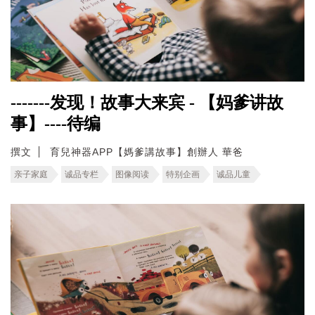
-------发现！故事大来宾 - 【妈爹讲故
事】----待编
撰文
育兒神器APP【媽爹講故事】創辦人 華爸
亲子家庭
诚品专栏
图像阅读
特别企画
诚品儿童