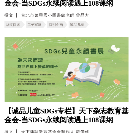
金会-当SDGs永续阅读遇上108课纲
撰文
台北市萬興國小圖書館老師 曾品方
华文阅读
亲子家庭
特别企画
诚品儿童
【诚品儿童SDGs专栏】天下杂志教育基
金会-当SDGs永续阅读遇上108课纲
撰文
天下雜誌教育基金會製作人 羅儀修