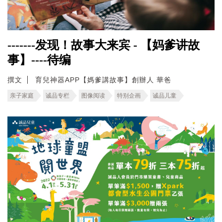
-------发现！故事大来宾 - 【妈爹讲故
事】----待编
撰文
育兒神器APP【媽爹講故事】創辦人 華爸
亲子家庭
诚品专栏
图像阅读
特别企画
诚品儿童