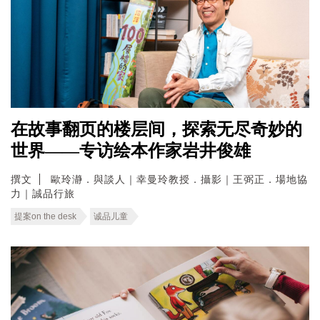
在故事翻页的楼层间，探索无尽奇妙的
世界——专访绘本作家岩井俊雄
撰文
歐玲瀞．與談人｜幸曼玲教授．攝影｜王弼正．場地協
力｜誠品行旅
提案on the desk
诚品儿童