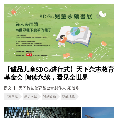
【诚品儿童SDGs进行式】天下杂志教育
基金会-阅读永续，看见全世界
撰文
天下雜誌教育基金會製作人 羅儀修
华文阅读
亲子家庭
特别企画
诚品儿童