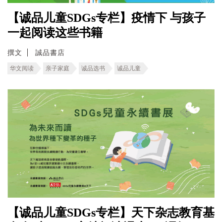
【诚品儿童SDGs专栏】疫情下 与孩子
一起阅读这些书籍
撰文
誠品書店
华文阅读
亲子家庭
诚品选书
诚品儿童
【诚品儿童SDGs专栏】天下杂志教育基