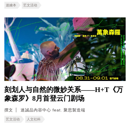
迷繪本
艺文活动
刻划人与自然的微妙关系——H+T《万
象森罗》8月首登云门剧场
撰文
迷誠品內容中心 feat. 聚思製造端
艺文活动
人文社科