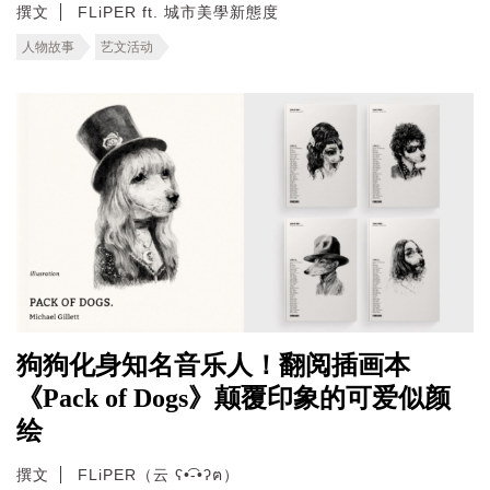
撰文
FLiPER ft. 城市美學新態度
人物故事
艺文活动
狗狗化身知名音乐人！翻阅插画本
《Pack of Dogs》颠覆印象的可爱似颜
绘
撰文
FLiPER（云 ʕ•͡-•ʔฅ）