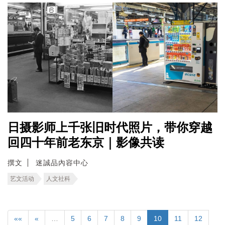
日摄影师上千张旧时代照片，带你穿越
回四十年前老东京｜影像共读
撰文
迷誠品內容中心
艺文活动
人文社科
««
«
…
5
6
7
8
9
10
11
12