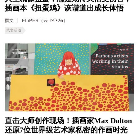
插画本《扭蛋鸡》诙谐道出成长体悟
撰文
FLiPER（云 ʕ•͡-•ʔฅ）
艺文活动
直击大师创作现场！插画家Max Dalton
还原7位世界级艺术家私密的作画时光