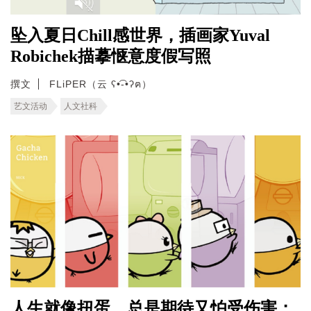
坠入夏日Chill感世界，插画家Yuval
Robichek描摹惬意度假写照
撰文
FLiPER（云 ʕ•͡-•ʔฅ）
艺文活动
人文社科
人生就像扭蛋，总是期待又怕受伤害；