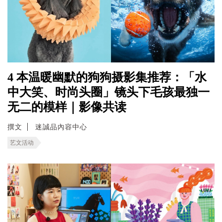
4 本温暖幽默的狗狗摄影集推荐：「水
中大笑、时尚头圈」镜头下毛孩最独一
无二的模样｜影像共读
撰文
迷誠品內容中心
艺文活动