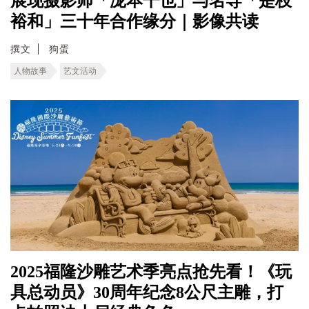
展现摄影师「泷本干也」与名导「是枝
裕和」三十年合作缘分｜影像共读
撰文
狗蛋
人物故事
艺文活动
2025福隆沙雕艺术季亮点抢先看！《玩
具总动员》30周年纪念8公尺主雕，打