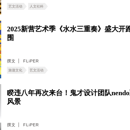
艺文活动
人文社科
2025新营艺术季《水水三重奏》盛大
围
撰文
FLiPER
旅遊文化
艺文活动
睽违八年再次来台！鬼才设计团队nen
风景
撰文
FLiPER