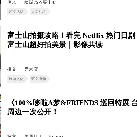
撰文
迷誠品內容中心
艺文活动
人文社科
富士山拍摄攻略！看完 Netflix 热门
富士山超好拍美景｜影像共读
撰文
元米寶
旅遊文化
艺文活动
《100%哆啦A梦&FRIENDS 巡回特
周边一次公开！
撰文
美麗佳人（Benny）