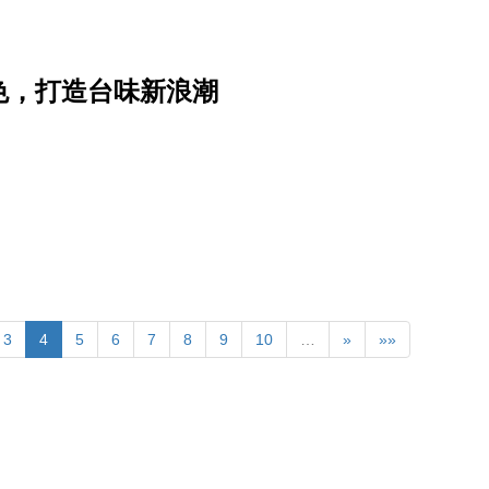
特色，打造台味新浪潮
3
4
5
6
7
8
9
10
…
»
»»