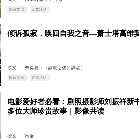
旅遊文化
艺文活动
倾诉孤寂，唤回自我之音—萧士塔高维契
撰文
朱得嘉（《靜默之聲》譯者）
阅读文化
艺文活动
电影爱好者必看：剧照摄影师刘振祥新
多位大师珍贵故事｜影像共读
撰文
狗蛋