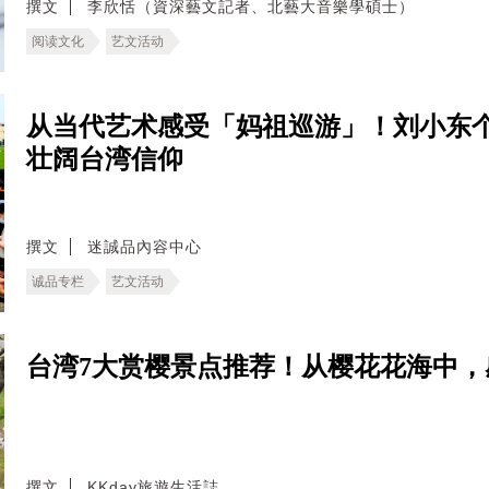
撰文
李欣恬（資深藝文記者、北藝大音樂學碩士）
阅读文化
艺文活动
从当代艺术感受「妈祖巡游」！刘小东
壮阔台湾信仰
撰文
迷誠品內容中心
诚品专栏
艺文活动
台湾7大赏樱景点推荐！从樱花花海中，
撰文
KKday旅遊生活誌