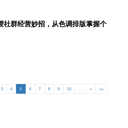
莎」传授社群经营妙招，从色调排版掌握个
3
4
5
6
7
8
9
10
…
»
»»