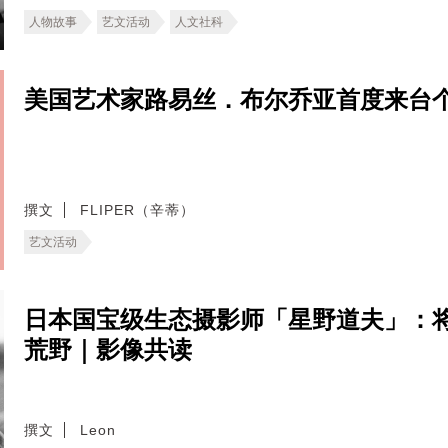
人物故事
艺文活动
人文社科
美国艺术家路易丝．布尔乔亚首度来台
撰文
FLIPER（辛蒂）
艺文活动
日本国宝级生态摄影师「星野道夫」：
荒野｜影像共读
撰文
Leon