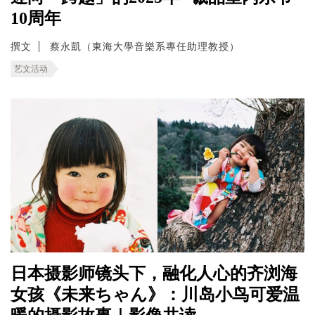
10周年
撰文
蔡永凱（東海大學音樂系專任助理教授）
艺文活动
日本摄影师镜头下，融化人心的齐浏海
女孩《未来ちゃん》：川岛小鸟可爱温