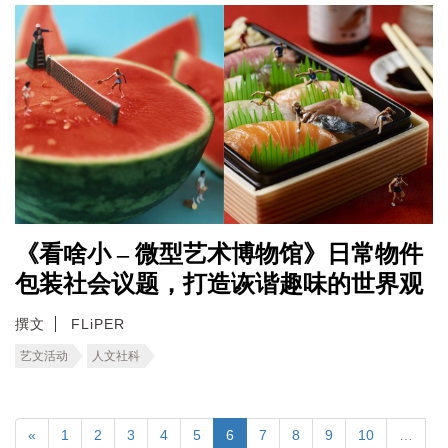
《看啥小 – 微型艺术博物馆》日常物件
包装社会议题，打造诙谐趣味的世界观
撰文
FLiPER
艺文活动
人文社科
«
1
2
3
4
5
6
7
8
9
10
…