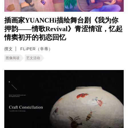
插画家YUANCHi描绘舞台剧《我为你
押韵——情歌Revival》青涩情谊，忆起
情窦初开的初恋回忆
撰文
FLiPER（辛蒂）
图像阅读
艺文活动