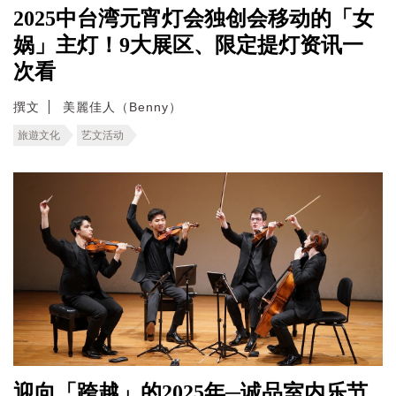
2025中台湾元宵灯会独创会移动的「女
娲」主灯！9大展区、限定提灯资讯一
次看
撰文
美麗佳人（Benny）
旅遊文化
艺文活动
迎向「跨越」的2025年─诚品室内乐节