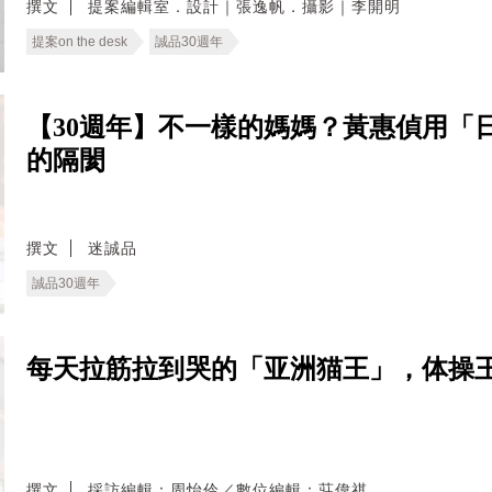
撰文
提案編輯室．設計｜張逸帆．攝影｜李開明
提案on the desk
誠品30週年
【30週年】不一樣的媽媽？黃惠偵用「
的隔閡
撰文
迷誠品
誠品30週年
每天拉筋拉到哭的「亚洲猫王」，体操
撰文
採訪編輯：周怡伶／數位編輯：莊偉祺