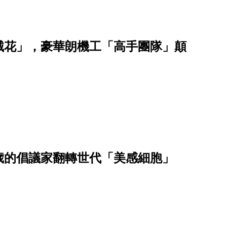
械花」，豪華朗機工「高手團隊」顛
0歲的倡議家翻轉世代「美感細胞」