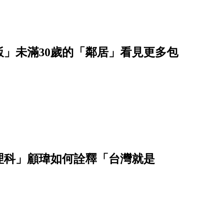
飯」未滿30歲的「鄰居」看見更多包
理科」顧瑋如何詮釋「台灣就是