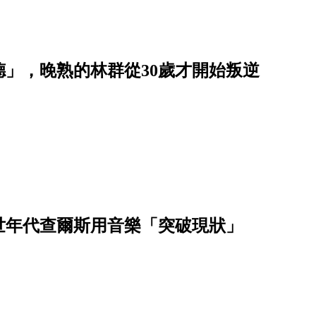
德」，晚熟的林群從30歲才開始叛逆
世年代查爾斯用音樂「突破現狀」