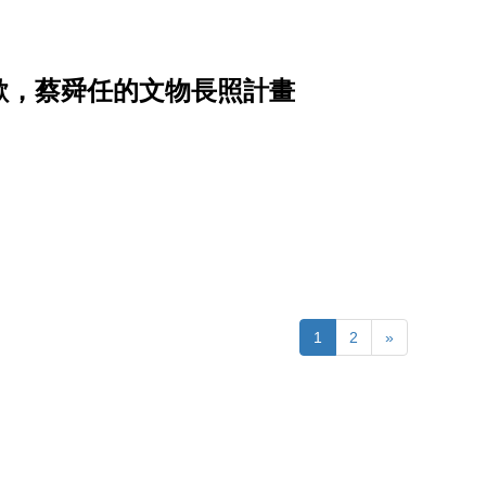
歡，蔡舜任的文物長照計畫
1
2
»