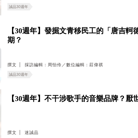
誠品30週年
【30週年】發掘文青移民工的「唐吉軻
期？
撰文
採訪編輯：周怡伶／數位編輯：莊偉祺
誠品30週年
【30週年】不干涉歌手的音樂品牌？厭
撰文
迷誠品