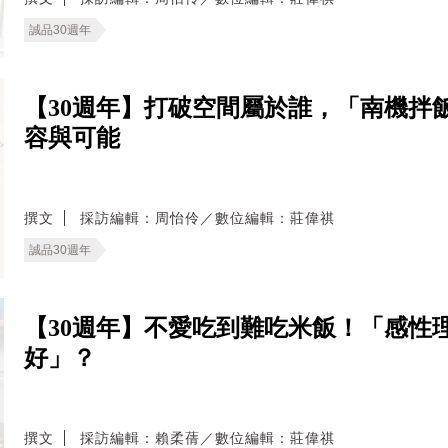
誠品30週年
【30週年】打破空間屬於誰，「南機拌
容與可能
撰文
採訪編輯：周怡伶／數位編輯：莊偉祺
誠品30週年
【30週年】不愛吃到難吃米飯！「感性
好」？
撰文
採訪編輯：賴柔蒨／數位編輯：莊偉祺