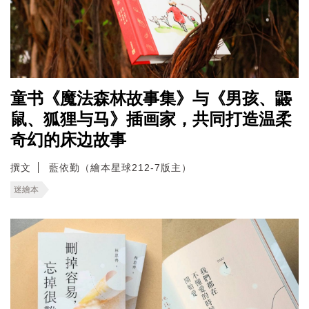
童书《魔法森林故事集》与《男孩、鼹
鼠、狐狸与马》插画家，共同打造温柔
奇幻的床边故事
撰文
藍依勤（繪本星球212-7版主）
迷繪本