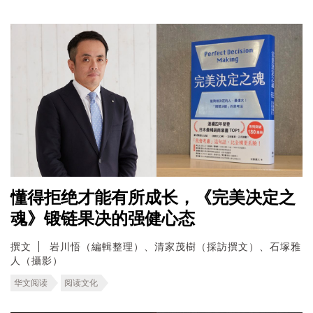
懂得拒绝才能有所成长，《完美决定之
魂》锻链果决的强健心态
撰文
岩川悟（編輯整理）、清家茂樹（採訪撰文）、石塚雅
人（攝影）
华文阅读
阅读文化