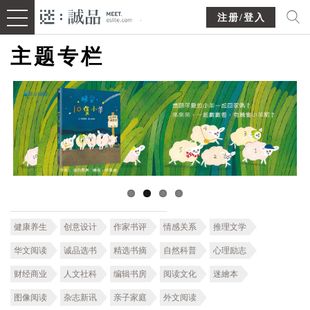
注册/登入
主题专栏
健康养生
创意设计
作家书评
情感关系
推理文学
华文阅读
诚品选书
精选书摘
自然科普
心理励志
财经商业
人文社科
编辑书房
阅读文化
迷繪本
图像阅读
杂志新讯
亲子家庭
外文阅读