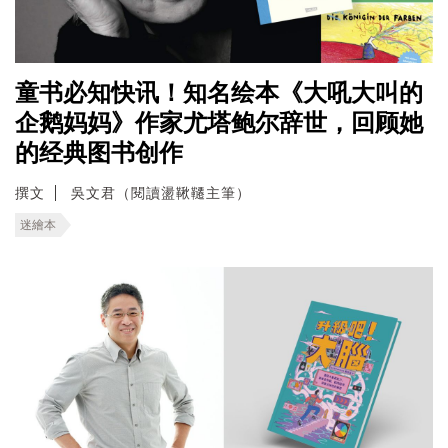
童书必知快讯！知名绘本《大吼大叫的
企鹅妈妈》作家尤塔鲍尔辞世，回顾她
的经典图书创作
撰文
吳文君（閱讀盪鞦韆主筆）
迷繪本