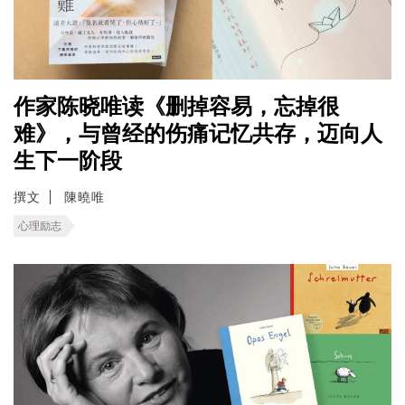
作家陈晓唯读《删掉容易，忘掉很
难》，与曾经的伤痛记忆共存，迈向人
生下一阶段
撰文
陳曉唯
心理励志