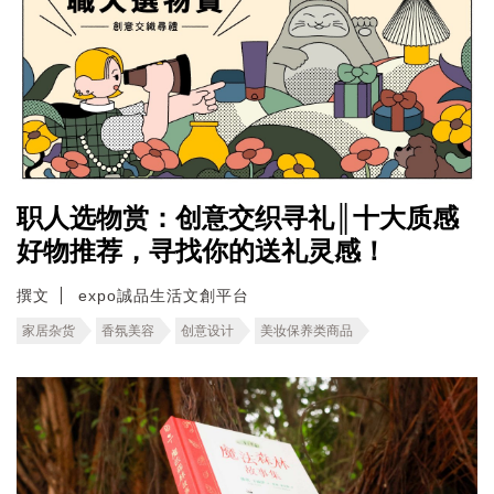
职人选物赏：创意交织寻礼║十大质感
好物推荐，寻找你的送礼灵感！
撰文
expo誠品生活文創平台
家居杂货
香氛美容
创意设计
美妆保养类商品