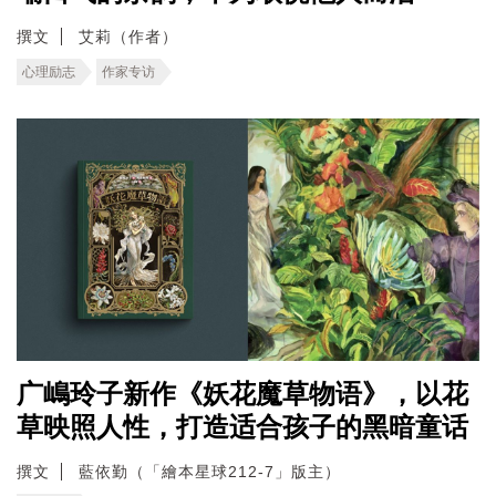
撰文
艾莉（作者）
心理励志
作家专访
广嶋玲子新作《妖花魔草物语》，以花
草映照人性，打造适合孩子的黑暗童话
撰文
藍依勤（「繪本星球212-7」版主）