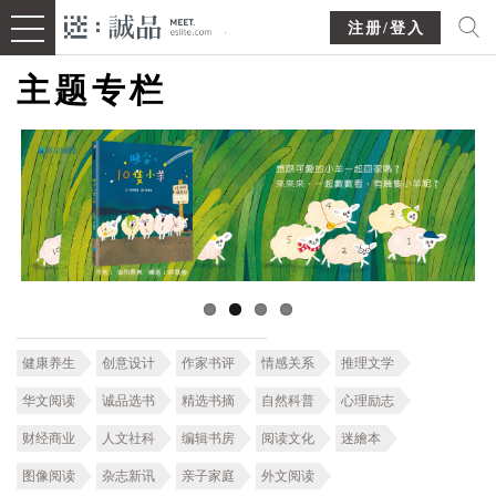
注册/登入
主题专栏
健康养生
创意设计
作家书评
情感关系
推理文学
华文阅读
诚品选书
精选书摘
自然科普
心理励志
财经商业
人文社科
编辑书房
阅读文化
迷繪本
图像阅读
杂志新讯
亲子家庭
外文阅读