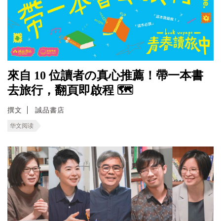
來自 10 位讀者の真心推薦！帶一本書
去旅行，翻頁即啟程 🗺️
撰文
誠品書店
华文阅读