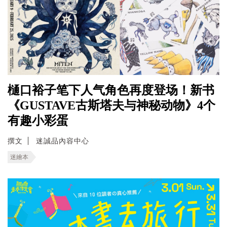
樋口裕子笔下人气角色再度登场！新书
《GUSTAVE古斯塔夫与神秘动物》4个
有趣小彩蛋
撰文
迷誠品內容中心
迷繪本