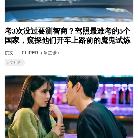
考3次没过要测智商？驾照最难考的5个
国家，窥探他们开车上路前的魔鬼试炼
撰文
FLiPER（章芷瑗）
人文社科