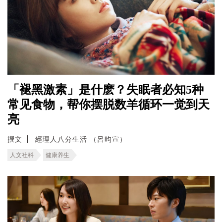
「褪黑激素」是什麽？失眠者必知5种
常见食物，帮你摆脱数羊循环一觉到天
亮
撰文
經理人八分生活 （呂昀宣）
人文社科
健康养生