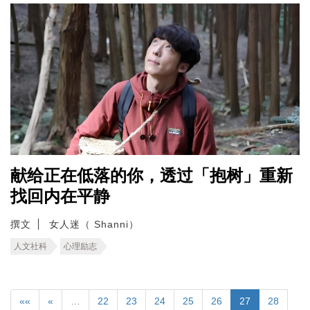
献给正在低落的你，透过「抱树」重新
找回内在平静
撰文
女人迷（ Shanni）
人文社科
心理励志
««
«
…
22
23
24
25
26
27
28