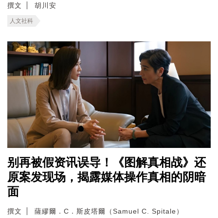
撰文
胡川安
人文社科
别再被假资讯误导！《图解真相战》还
原案发现场，揭露媒体操作真相的阴暗
面
撰文
薩繆爾．C．斯皮塔爾（Samuel C. Spitale）