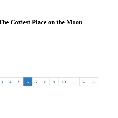
st Place on the Moon
3
4
5
6
7
8
9
10
…
»
»»