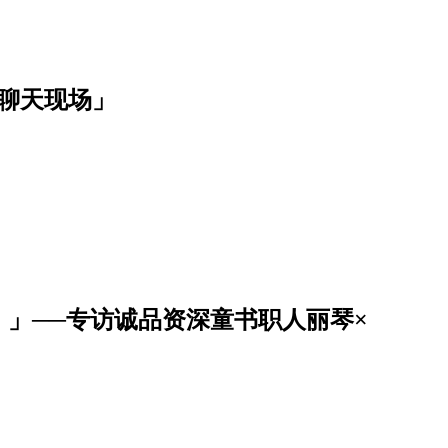
聊天现场」
」──专访诚品资深童书职人丽琴×