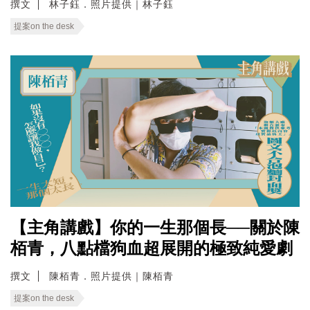
撰文
林子鈺．照片提供｜林子鈺
提案on the desk
【主角講戲】你的一生那個長──關於陳
栢青，八點檔狗血超展開的極致純愛劇
撰文
陳栢青．照片提供｜陳栢青
提案on the desk