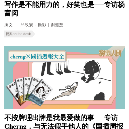
写作是不能用力的，好笑也是──专访杨
富闵
撰文
邱映寰．攝影｜劉璧慈
提案on the desk
不按牌理出牌是我最爱做的事──专访
Cherng，与无法假手他人的《国插周报