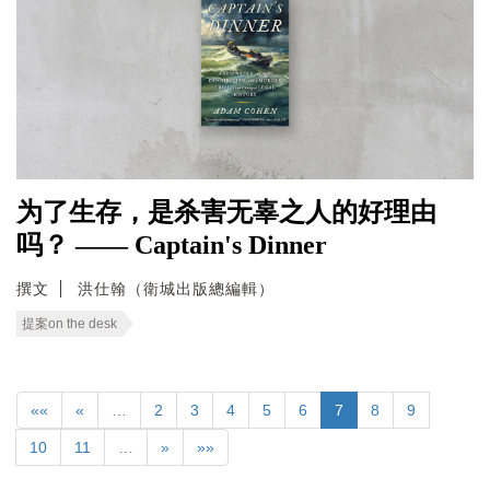
为了生存，是杀害无辜之人的好理由
吗？ —— Captain's Dinner
撰文
洪仕翰（衛城出版總編輯）
提案on the desk
««
«
…
2
3
4
5
6
7
8
9
10
11
…
»
»»