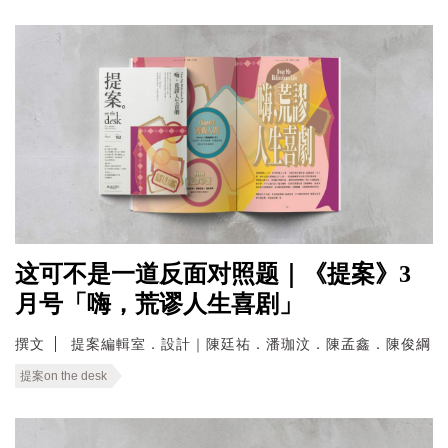
这可不是一道反面对照题｜《提案》3
月号「嗨，荒谬人生喜剧」
撰文
提案編輯室．設計｜陳廷祐．潘珈汶．陳孟鑫．陳俊綱
提案on the desk