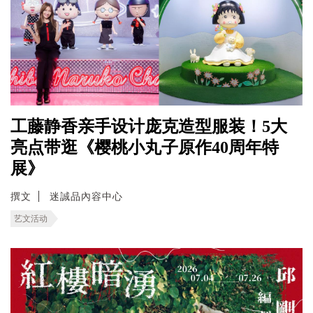
工藤静香亲手设计庞克造型服装！5大
亮点带逛《樱桃小丸子原作40周年特
展》
撰文
迷誠品內容中心
艺文活动