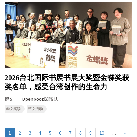
2026台北国际书展书展大奖暨金蝶奖获
奖名单，感受台湾创作的生命力
撰文
Openbook閱讀誌
华文阅读
艺文活动
1
2
3
4
5
6
7
8
9
10
…
»