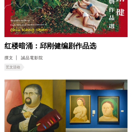
红楼暗涌：邱刚健编剧作品选
撰文
誠品電影院
艺文活动