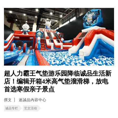
超人力霸王气垫游乐园降临诚品生活新
店！编辑开箱4米高气垫溜滑梯，放电
首选寒假亲子景点
撰文
迷誠品內容中心
诚品专栏
艺文活动