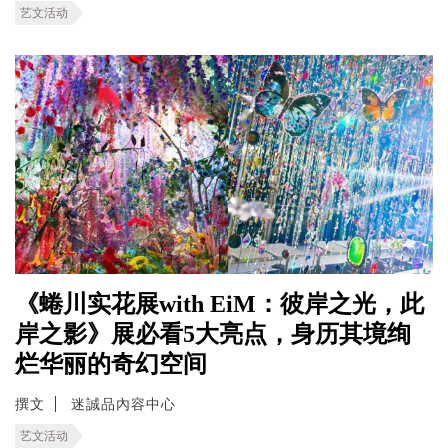
艺文活动
《蜷川实花展with EiM：彼岸之光，此
岸之影》展必看5大亮点，身历其境绚
烂华丽的奇幻空间
撰文
迷誠品內容中心
艺文活动