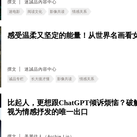
撰文
迷誠品內容中心
迷电影
阅读文化
影像共读
情感关系
感受温柔又坚定的能量！从世界名画看
撰文
迷誠品內容中心
诚品专栏
长大後才懂
影像共读
情感关系
比起人，更想跟ChatGPT倾诉烦恼？破
视为情感抒发的唯一出口
撰文
美麗佳人（Archie Lin）