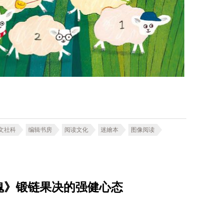
文社科
编辑书房
阅读文化
迷繪本
图像阅读
魂》锻链果决的强健心态