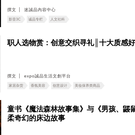
撰文
迷誠品內容中心
影音3C
诚品专栏
人文社科
职人选物赏：创意交织寻礼║十大质感
撰文
expo誠品生活文創平台
家居杂货
香氛美容
创意设计
美妆保养类商品
童书《魔法森林故事集》与《男孩、鼹
柔奇幻的床边故事