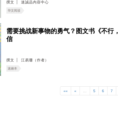
撰文
迷誠品內容中心
华文阅读
需要挑战新事物的勇气？图文书《不行
信
撰文
江易珊（作者）
迷繪本
««
«
…
5
6
7