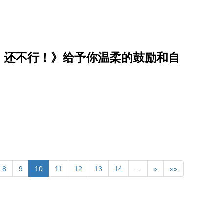
，还不行！》给予你温柔的鼓励和自
8
9
10
11
12
13
14
…
»
»»