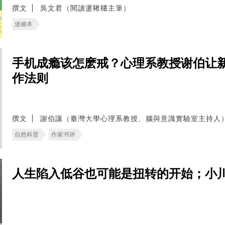
撰文
吳文君（閱讀盪鞦韆主筆）
迷繪本
手机成瘾该怎麽戒？心理系教授谢伯让
作法则
撰文
謝伯讓（臺灣大學心理系教授、腦與意識實驗室主持人
自然科普
作家书评
人生陷入低谷也可能是扭转的开始；小