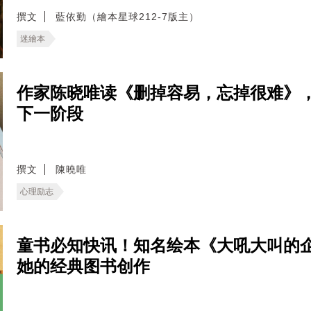
撰文
藍依勤（繪本星球212-7版主）
迷繪本
作家陈晓唯读《删掉容易，忘掉很难》
下一阶段
撰文
陳曉唯
心理励志
童书必知快讯！知名绘本《大吼大叫的
她的经典图书创作