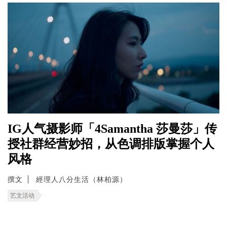
IG人气摄影师「4Samantha 莎曼莎」传
授社群经营妙招，从色调排版掌握个人
风格
撰文
經理人八分生活（林柏源）
艺文活动