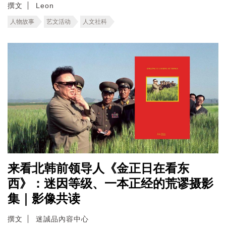
撰文
Leon
人物故事
艺文活动
人文社科
来看北韩前领导人《金正日在看东
西》：迷因等级、一本正经的荒谬摄影
集｜影像共读
撰文
迷誠品內容中心