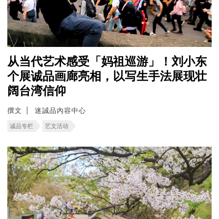
从当代艺术感受「妈祖巡游」！刘小东
个展诚品画廊亮相，以写生手法展现壮
阔台湾信仰
撰文
迷誠品內容中心
诚品专栏
艺文活动