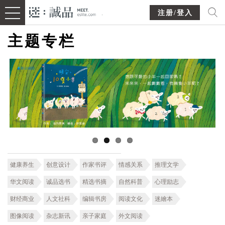
注册/登入
主题专栏
健康养生
创意设计
作家书评
情感关系
推理文学
华文阅读
诚品选书
精选书摘
自然科普
心理励志
财经商业
人文社科
编辑书房
阅读文化
迷繪本
图像阅读
杂志新讯
亲子家庭
外文阅读