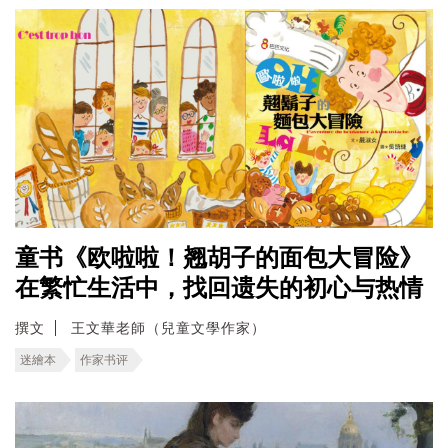
童书《欧啦啦！翘胡子的面包大冒险》
在繁忙生活中，找回遗失的初心与热情
撰文
王文華老師（兒童文學作家）
迷繪本
作家书评