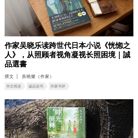
作家吴晓乐读跨世代日本小说《恍惚之
人》，从照顾者视角凝视长照困境｜誠
品選書
撰文
吳曉樂（作家）
华文阅读
诚品选书
作家书评