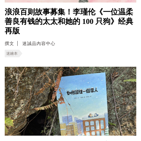
浪浪百则故事募集！李瑾伦《一位温柔
善良有钱的太太和她的 100 只狗》经典
再版
撰文
迷誠品內容中心
迷繪本