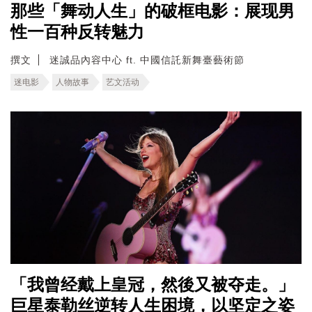
那些「舞动人生」的破框电影：展现男
性一百种反转魅力
撰文
迷誠品內容中心 ft. 中國信託新舞臺藝術節
迷电影
人物故事
艺文活动
「我曾经戴上皇冠，然後又被夺走。」
巨星泰勒丝逆转人生困境，以坚定之姿