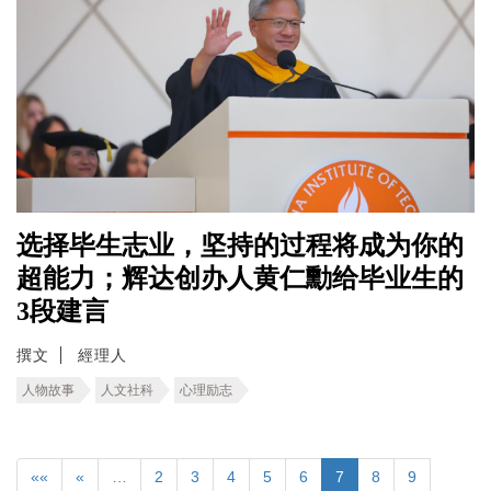
选择毕生志业，坚持的过程将成为你的
超能力；辉达创办人黄仁勳给毕业生的
3段建言
撰文
經理人
人物故事
人文社科
心理励志
««
«
…
2
3
4
5
6
7
8
9