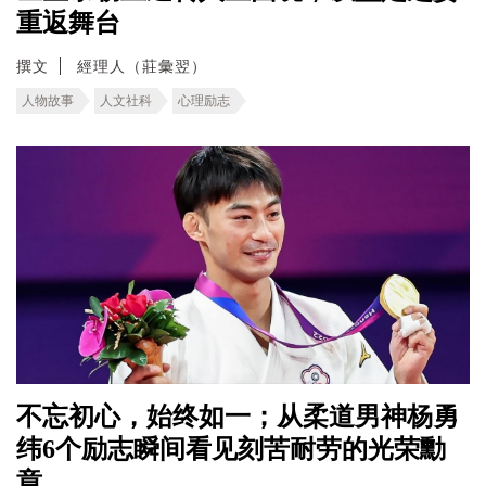
重返舞台
撰文
經理人（莊彙翌）
人物故事
人文社科
心理励志
不忘初心，始终如一；从柔道男神杨勇
纬6个励志瞬间看见刻苦耐劳的光荣勳
章