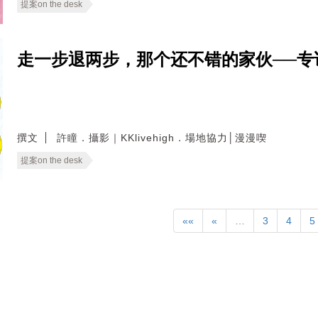
提案on the desk
走一步退两步，那个还不错的家伙──专
撰文
許瞳．攝影｜KKlivehigh．場地協力│漫漫喫
提案on the desk
««
«
…
3
4
5