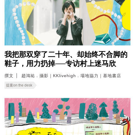
我把那双穿了二十年、却始终不合脚的
鞋子，用力扔掉──专访村上迷马欣
撰文
趙鴻祐．攝影｜KKlivehigh．場地協力｜基地書店
提案on the desk