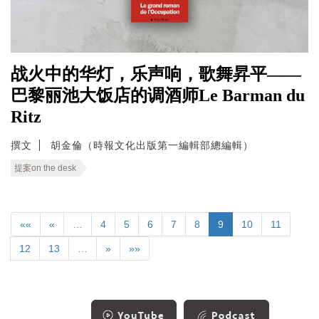
战火中的华灯，乐声响，歌舞昇平——
巴黎丽池大饭店的调酒师Le Barman du
Ritz
撰文
胡金倫（時報文化出版第一編輯部總編輯）
提案on the desk
««
«
…
4
5
6
7
8
9
10
11
12
13
…
»
»»