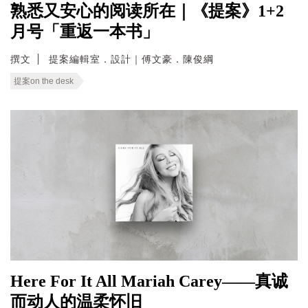
熟悉又安心的阅读所在｜《提案》1+2
月号「重返一本书」
撰文
提案編輯室．設計｜傅文豪．陳俊綱
提案on the desk
Here For It All Mariah Carey——真诚
而动人的温柔怀旧