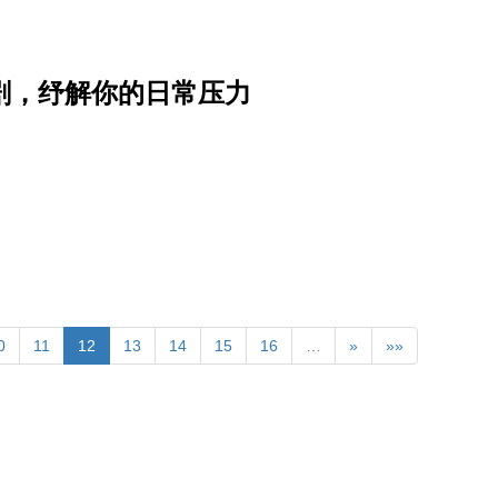
看神剧，纾解你的日常压力
0
11
12
13
14
15
16
…
»
»»