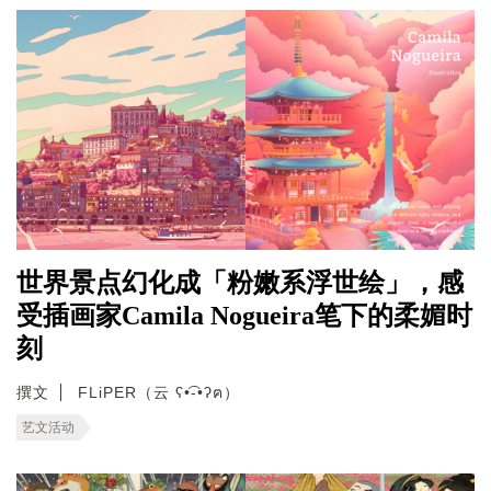
世界景点幻化成「粉嫩系浮世绘」，感
受插画家Camila Nogueira笔下的柔媚时
刻
撰文
FLiPER（云 ʕ•͡-•ʔฅ）
艺文活动