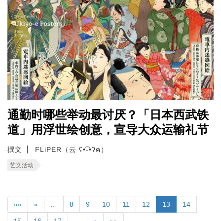
通勤时哪些举动最讨厌？「日本西武铁
道」用浮世绘创意，宣导大众运输礼节
撰文
FLiPER（云 ʕ•͡-•ʔฅ）
艺文活动
««
«
…
8
9
10
11
12
13
14
15
16
17
…
»
»»