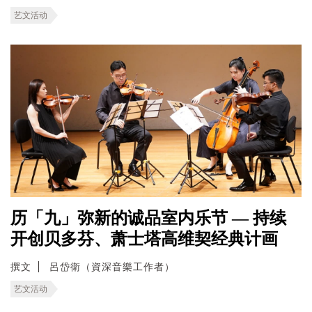
艺文活动
历「九」弥新的诚品室内乐节 — 持续
开创贝多芬、萧士塔高维契经典计画
撰文
呂岱衛（資深音樂工作者）
艺文活动