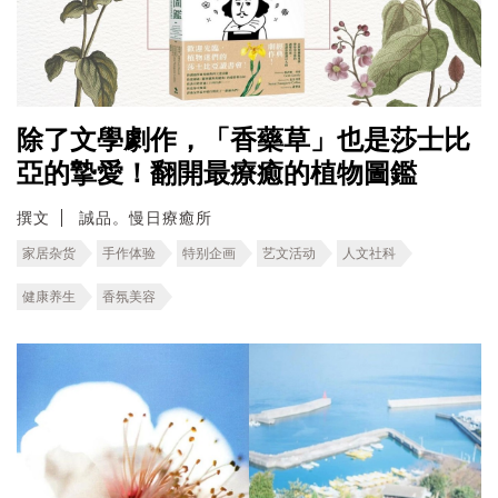
除了文學劇作，「香藥草」也是莎士比
亞的摯愛！翻開最療癒的植物圖鑑
撰文
誠品。慢日療癒所
家居杂货
手作体验
特别企画
艺文活动
人文社科
健康养生
香氛美容