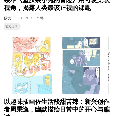
视角，揭露人类最该正视的课题
撰文
FLiPER（辛蒂）
艺文活动
以趣味插画佐生活酸甜苦辣：新兴创作
者周秉逸，幽默描绘日常中的开心与难