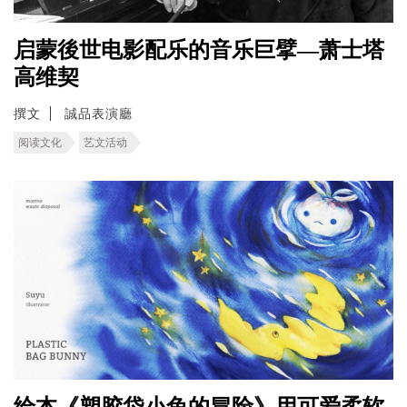
启蒙後世电影配乐的音乐巨擘—萧士塔
高维契
撰文
誠品表演廳
阅读文化
艺文活动
绘本《塑胶袋小兔的冒险》用可爱柔软