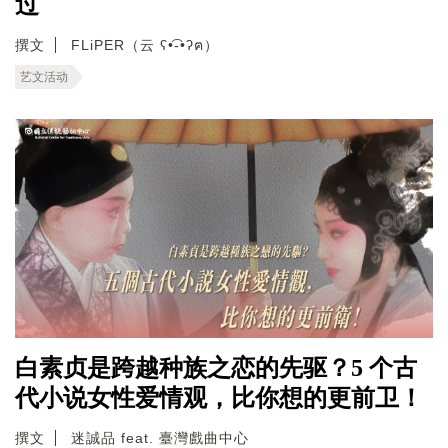
过
撰文
FLiPER（云 ʕ•͡-•ʔฅ）
艺文活动
白素贞是跨越种族之恋的先驱？5 个古
代小说女性爱情观，比你想的更前卫！
撰文
迷誠品 feat. 臺灣戲曲中心