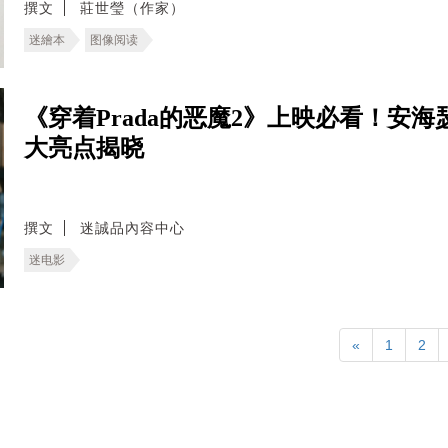
撰文
莊世瑩（作家）
迷繪本
图像阅读
《穿着Prada的恶魔2》上映必看！安海瑟
大亮点揭晓
撰文
迷誠品內容中心
迷电影
«
1
2