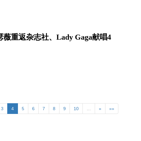
薇重返杂志社、Lady Gaga献唱4
3
4
5
6
7
8
9
10
…
»
»»