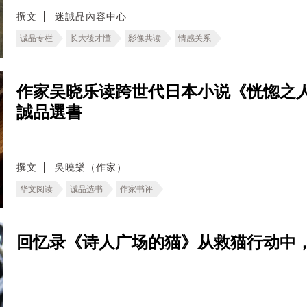
撰文
迷誠品內容中心
诚品专栏
长大後才懂
影像共读
情感关系
作家吴晓乐读跨世代日本小说《恍惚之
誠品選書
撰文
吳曉樂（作家）
华文阅读
诚品选书
作家书评
回忆录《诗人广场的猫》从救猫行动中