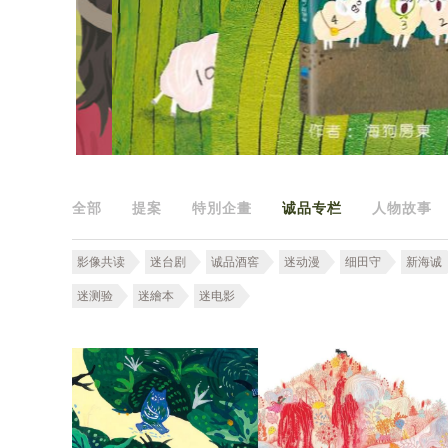
全部
提案
特別企畫
诚品专栏
人物故事
影像共读
迷台剧
诚品酒窖
迷动漫
细田守
新海诚
迷测验
迷繪本
迷电影