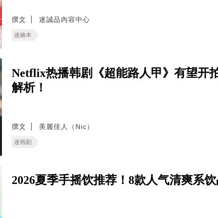
撰文
迷誠品內容中心
迷繪本
Netflix热播韩剧《超能路人甲》有望
解析！
撰文
美麗佳人（Nic）
迷韩剧
2026夏季手摇饮推荐！8款人气清爽系