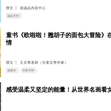
撰文
迷誠品內容中心
诚品专栏
童书《欧啦啦！翘胡子的面包大冒险》
情
撰文
王文華老師（兒童文學作家）
迷繪本
作家书评
感受温柔又坚定的能量！从世界名画看