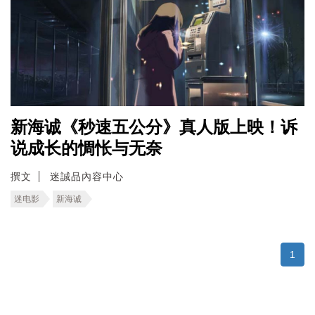
新海诚《秒速五公分》真人版上映！诉
说成长的惆怅与无奈
撰文
迷誠品內容中心
迷电影
新海诚
1