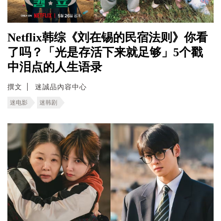
Netflix韩综《刘在锡的民宿法则》你看
了吗？「光是存活下来就足够」5个戳
中泪点的人生语录
撰文
迷誠品內容中心
迷电影
迷韩剧