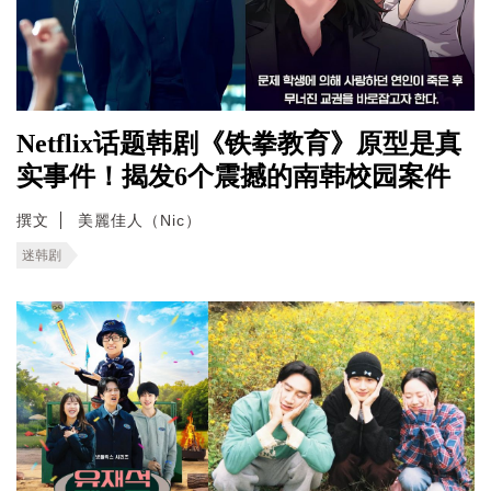
Netflix话题韩剧《铁拳教育》原型是真
实事件！揭发6个震撼的南韩校园案件
撰文
美麗佳人（Nic）
迷韩剧