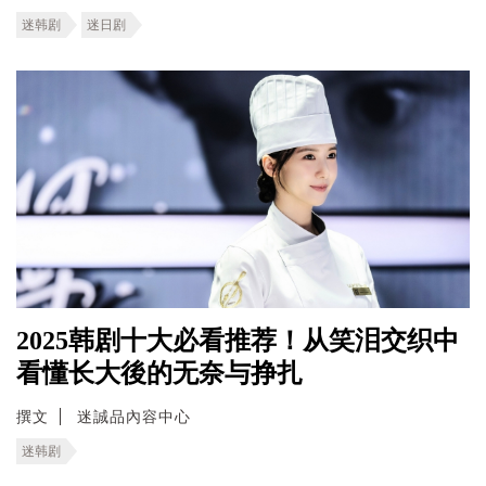
迷韩剧
迷日剧
2025韩剧十大必看推荐！从笑泪交织中
看懂长大後的无奈与挣扎
撰文
迷誠品內容中心
迷韩剧