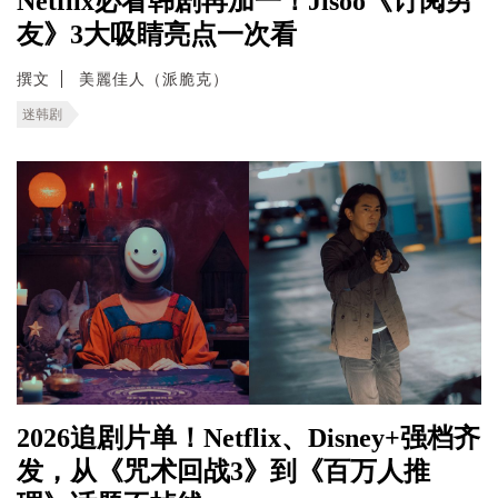
Netflix必看韩剧再加一！Jisoo《订阅男
友》3大吸睛亮点一次看
撰文
美麗佳人（派脆克）
迷韩剧
2026追剧片单！Netflix、Disney+强档齐
发，从《咒术回战3》到《百万人推