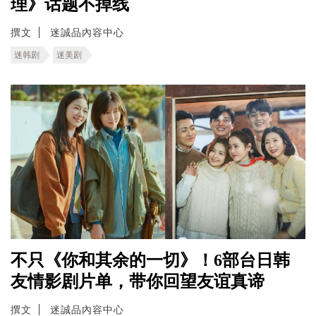
理》话题不掉线
撰文
迷誠品內容中心
迷韩剧
迷美剧
不只《你和其余的一切》！6部台日韩
友情影剧片单，带你回望友谊真谛
撰文
迷誠品內容中心