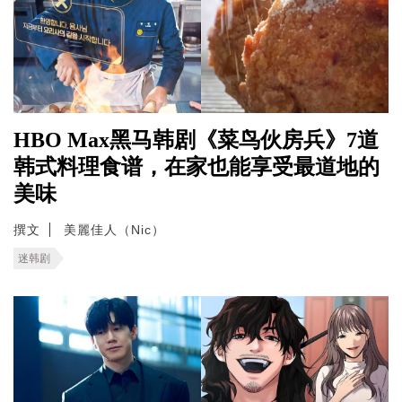
HBO Max黑马韩剧《菜鸟伙房兵》7道
韩式料理食谱，在家也能享受最道地的
美味
撰文
美麗佳人（Nic）
迷韩剧