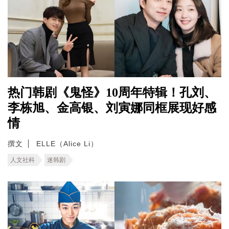
热门韩剧《鬼怪》10周年特辑！孔刘、
李栋旭、金高银、刘寅娜同框展现好感
情
撰文
ELLE（Alice Li）
人文社科
迷韩剧