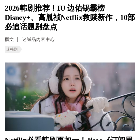
2026韩剧推荐！IU 边佑锡霸榜
Disney+、高胤祯Netflix救赎新作，10部
必追话题剧盘点
撰文
迷誠品內容中心
迷韩剧