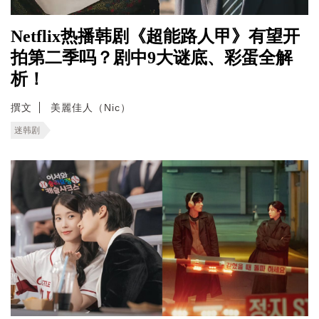
Netflix热播韩剧《超能路人甲》有望开
拍第二季吗？剧中9大谜底、彩蛋全解
析！
撰文
美麗佳人（Nic）
迷韩剧