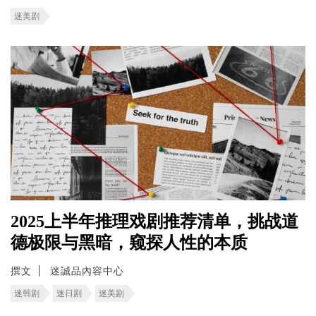
迷美剧
2025上半年推理戏剧推荐清单，挑战道
德极限与黑暗，窥探人性的本质
撰文
迷誠品內容中心
迷韩剧
迷日剧
迷美剧