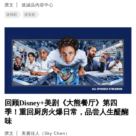
撰文
迷誠品內容中心
迷韩剧
迷美剧
回顾Disney+美剧《大熊餐厅》第四
季！重回厨房火爆日常，品尝人生醍醐
味
撰文
美麗佳人（Sky Chen）