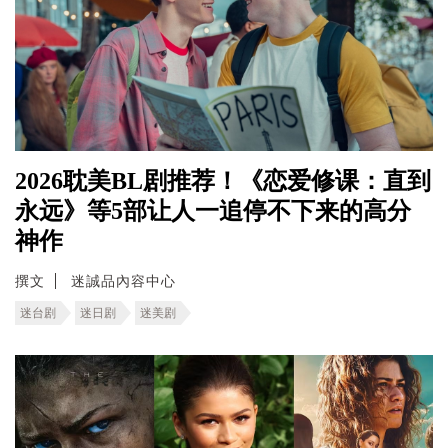
2026耽美BL剧推荐！《恋爱修课：直到
永远》等5部让人一追停不下来的高分
神作
撰文
迷誠品內容中心
迷台剧
迷日剧
迷美剧