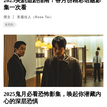
2025美剧追剧指南！各月份精彩话题影
集一次看
撰文
美麗佳人（Rose Tai）
迷美剧
2025鬼月必看恐怖影集，唤起你潜藏内
心的深层恐惧