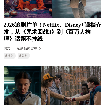
2026追剧片单！Netflix、Disney+强档齐
发，从《咒术回战3》到《百万人推
理》话题不掉线
撰文
迷誠品內容中心
迷韩剧
迷美剧